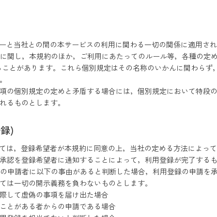
ーザーと当社との間の本サービスの利用に関わる一切の関係に適用さ
゙スに関し，本規約のほか，ご利用にあたってのルール等，各種の定め
ることがあります。これら個別規定はその名称のいかんに関わらず
。
が前項の個別規定の定めと矛盾する場合には，個別規定において特段
されるものとします。
録)
においては，登録希望者が本規約に同意の上，当社の定める方法によっ
る承認を登録希望者に通知することによって，利用登録が完了する
登録の申請者に以下の事由があると判断した場合，利用登録の申請を承
ては一切の開示義務を負わないものとします。
際して虚偽の事項を届け出た場合
ことがある者からの申請である場合