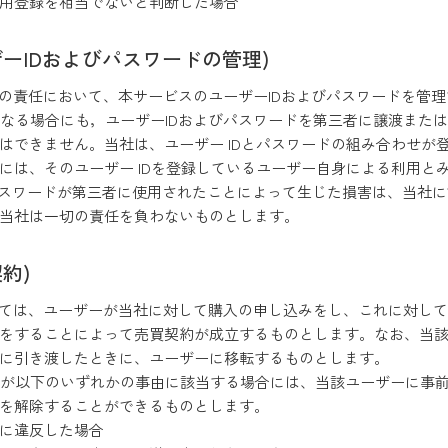
利用登録を相当でないと判断した場合
ザーIDおよびパスワードの管理)
自己の責任において、本サービスのユーザーIDおよびパスワードを
いかなる場合にも，ユーザーIDおよびパスワードを第三者に譲渡ま
できません。当社は、ユーザー IDとパスワードの組み合わせか
には、そのユーザー IDを登録しているユーザー自身による利用と
及びパスワードが第三者に使用されたことによって生じた損害は、当
、当社は一切の責任を負わないものとします。
約)
おいては、ユーザーが当社に対して購入の申し込みをし、これに対し
をすることによって売買契約が成立するものとします。なお、当
者に引き渡したときに、ユーザーに移転するものとします。
゙ーが以下のいずれかの事由に該当する場合には、当該ユーザーに
を解除することができるものとします。
約に違反した場合