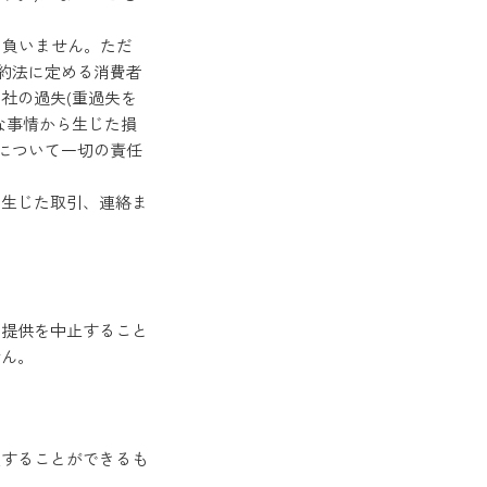
を負いません。ただ
契約法に定める消費者
社の過失(重過失を
な事情から生じた損
)について一切の責任
て生じた取引、連絡ま
の提供を中止すること
せん。
ることができるも