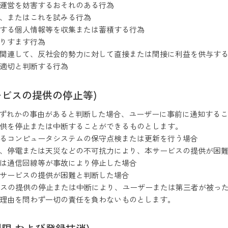
の運営を妨害するおそれのある行為
、またはこれを試みる行為
関する個人情報等を収集または蓄積する行為
成りすます行為
に関連して、反社会的勢力に対して直接または間接に利益を供与す
不適切と判断する行為
ービスの提供の停止等)
いずれかの事由があると判断した場合、ユーザーに事前に通知する
供を停止または中断することができるものとします。
かるコンピュータシステムの保守点検または更新を行う場合
、停電または天災などの不可抗力により、本サービスの提供が困
たは通信回線等が事故により停止した場合
サービスの提供が困難と判断した場合
ビスの提供の停止または中断により、ユーザーまたは第三者が被っ
理由を問わず一切の責任を負わないものとします。