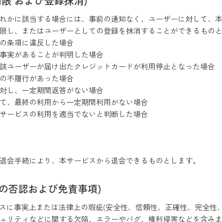
制限 および登録抹消)
゙れかに該当する場合には、事前の通知なく、ユーザーに対して、本
限し、またはユーザーとしての登録を抹消することができるもの
かの条項に違反した場合
事実があることが判明した場合
ユーザーが届け出たクレジットカードが利用停止となった場合
の不履行があった場合
対し、一定期間返答がない場合
いて、最終の利用から一定期間利用がない場合
サービスの利用を適当でないと判断した場合
の退会手続により、本サービスから退会できるものとします。
証の否認および免責事項)
ービスに事実上または法律上の瑕疵(安全性、信頼性、正確性、完全性
リティなどに関する欠陥、エラーやバグ、権利侵害などを含みま