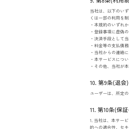
第8条(利用
当社は、以下のいす
くは一部の利用を制
・本規約のいずれ
・登録事項に虚偽の
・決済手段として当該
・料金等の支払債務
・当社からの連絡に
・本サービスにつ
・その他、当社が本
第9条(退会)
ユーザーは、所定
第10条(保
1. 当社は、本サ
的への適合性、セキュ