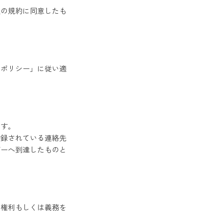
後の規約に同意したも
ポリシー」に従い適
ます。
登録されている連絡先
゙ーへ到達したものと
く権利もしくは義務を