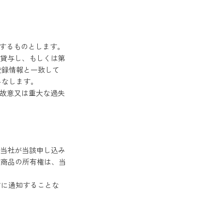
管理するものとします。
たは貸与し、もしくは第
゙登録情報と一致して
みなします。
社に故意又は重大な過失
て当社が当該申し込み
該商品の所有権は、当
事前に通知することな