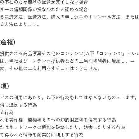
の不在のため商品の配送が完了しない場合
ザーの信頼関係が損なわれたと認める場合
に関する決済方法、配送方法、購入の申し込みのキャンセル方法、また
める方法によります。
財産権)
て提供される商品写真その他のコンテンツ(以下「コンテンツ」とい
は、当社及びコンテンツ提供者などの正当な権利者に帰属し、ユー
改変、その他の二次利用をすることはできません。
項)
ービスの利用にあたり，以下の行為をしてはならないものとします
俗に違反する行為
る行為
まれる著作権，商標権その他の知的財産権を侵害する行為
またはネットワークの機能を破壊したり，妨害したりする行為
って得られた情報を商業的に利用する行為