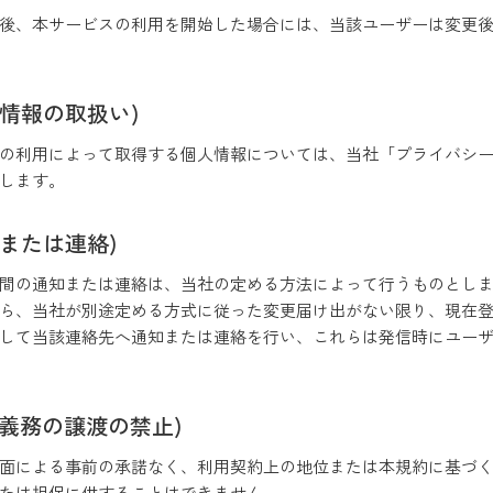
後、本サービスの利用を開始した場合には、当該ユーザーは変更
人情報の取扱い)
スの利用によって取得する個人情報については、当社「プライバシー
します。
知または連絡)
の間の通知または連絡は、当社の定める方法によって行うものとし
から、当社が別途定める方式に従った変更届け出がない限り、現在
なして当該連絡先へ通知または連絡を行い、これらは発信時にユーサ
利義務の譲渡の禁止)
書面による事前の承諾なく、利用契約上の地位または本規約に基づ
たは担保に供することはできません。