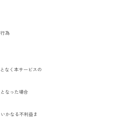
る行為
ことなく本サービスの
難となった場合
たいかなる不利益ま