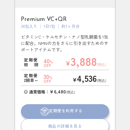
Premium VC+QR
30包入り ｜ 1日1包 ｜ 約1ヶ月分
ビタミンC・ケルセチン・ナノ型乳酸菌を1包
に配合。NMNの力をさらに引き出すためのサ
ポートアイテムです。
3,888
40
定期便
¥
％
初回
(税込)
OFF
4,536
30
定期便
％
¥
2回目～
(税込)
OFF
￥6,480
◎ 通常価格：
(税込)
定期便を利用する
商品の詳細を見る