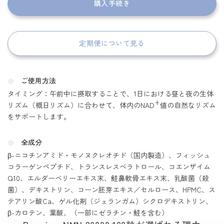
購入手続き
定期便について見る
ご使用方法
タイミング：午前中に摂取することで、1日における昼と夜の生体
+
リズム（概日リズム）に合わせて、体内のNAD
値の自然なリズム
をサポートします。
全成分
β-ニコチンアミド・モノヌクレオチド（国内製造）、フィッシュ
コラーゲンペプチド、トランスレスベラトロール、コエンザイム
Q10、エルダーベリーエキス末、鮭鼻軟骨エキス末、乳酸菌（殺
菌）、デキストリン、コーン胚芽エキス／セルロース、HPMC、ス
テアリン酸Ca、ゲル化剤（ジェランガム）シクロデキストリン、
β-カロテン、葉酸、（一部にゼラチン・鮭を含む）